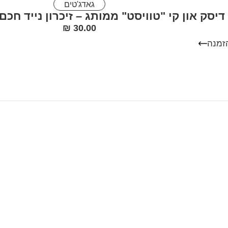
גאדג'טים
דיסק און קי "טוויסט" ממותג – זיכרון נייד חכם
₪
30.00
זמנה